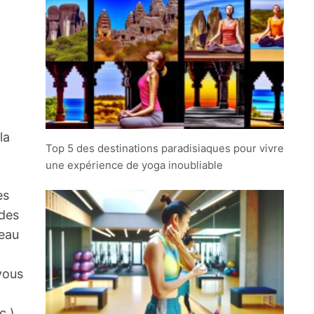
la
Top 5 des destinations paradisiaques pour vivre
une expérience de yoga inoubliable
es
 des
’eau
vous
c.)