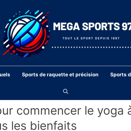
duels
Sports de raquette et précision
Sports 
pour commencer le yoga 
us les bienfaits