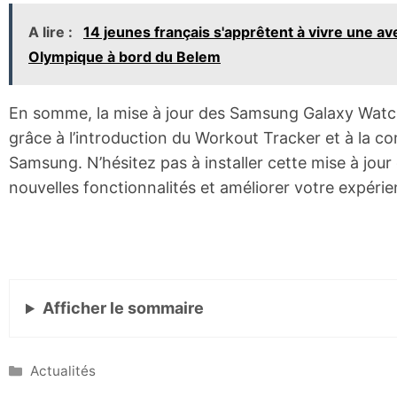
A lire :
14 jeunes français s'apprêtent à vivre une 
Olympique à bord du Belem
En somme, la mise à jour des Samsung Galaxy Watch 
grâce à l’introduction du Workout Tracker et à la co
Samsung. N’hésitez pas à installer cette mise à jou
nouvelles fonctionnalités et améliorer votre expérie
Afficher
le sommaire
Catégories
Actualités