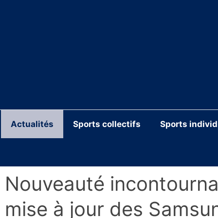
Aller
au
contenu
Actualités
Sports collectifs
Sports indivi
Nouveauté incontournabl
mise à jour des Samsu