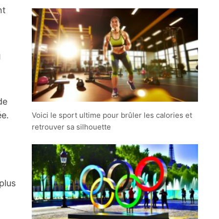
nt
n
de
ée.
Voici le sport ultime pour brûler les calories et
retrouver sa silhouette
plus