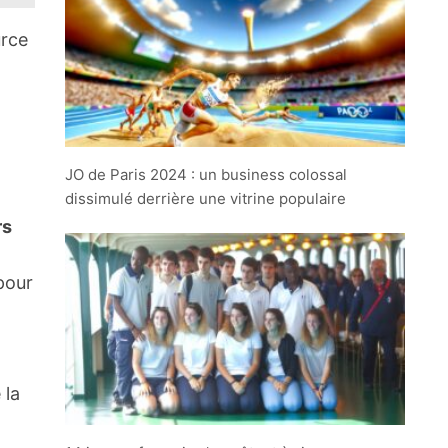
urce
JO de Paris 2024 : un business colossal
dissimulé derrière une vitrine populaire
rs
pour
 la